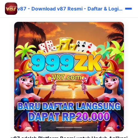
v87 - Download v87 Resmi - Daftar & Login Aman