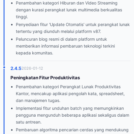
Penambahan kategori Hiburan dan Video Streaming
dengan kurasi perangkat lunak multimedia berkualitas
tinggi.
Penyediaan fitur 'Update Otomatis' untuk perangkat lunak
tertentu yang diunduh melalui platform v87.
Peluncuran blog resmi di dalam platform untuk
memberikan informasi pembaruan teknologi terkini
kepada komunitas.
2.4.5
2026-01-12
Peningkatan Fitur Produktivitas
Penambahan kategori Perangkat Lunak Produktivitas
Kantor, mencakup aplikasi pengolah kata, spreadsheet,
dan manajemen tugas.
Implementasi fitur unduhan batch yang memungkinkan
pengguna mengunduh beberapa aplikasi sekaligus dalam
satu antrean.
Pembaruan algoritma pencarian cerdas yang mendukung