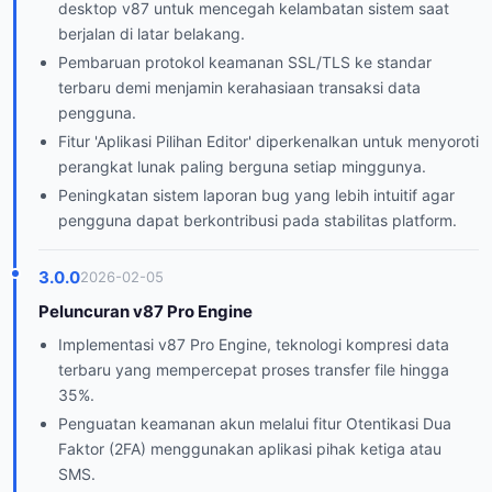
desktop v87 untuk mencegah kelambatan sistem saat
berjalan di latar belakang.
Pembaruan protokol keamanan SSL/TLS ke standar
terbaru demi menjamin kerahasiaan transaksi data
pengguna.
Fitur 'Aplikasi Pilihan Editor' diperkenalkan untuk menyoroti
perangkat lunak paling berguna setiap minggunya.
Peningkatan sistem laporan bug yang lebih intuitif agar
pengguna dapat berkontribusi pada stabilitas platform.
3.0.0
2026-02-05
Peluncuran v87 Pro Engine
Implementasi v87 Pro Engine, teknologi kompresi data
terbaru yang mempercepat proses transfer file hingga
35%.
Penguatan keamanan akun melalui fitur Otentikasi Dua
Faktor (2FA) menggunakan aplikasi pihak ketiga atau
SMS.