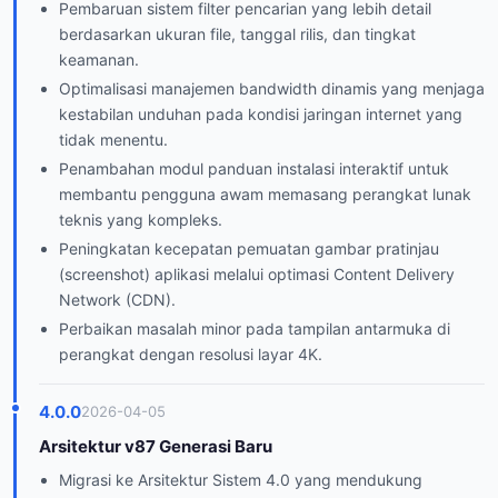
Pembaruan sistem filter pencarian yang lebih detail
berdasarkan ukuran file, tanggal rilis, dan tingkat
keamanan.
Optimalisasi manajemen bandwidth dinamis yang menjaga
kestabilan unduhan pada kondisi jaringan internet yang
tidak menentu.
Penambahan modul panduan instalasi interaktif untuk
membantu pengguna awam memasang perangkat lunak
teknis yang kompleks.
Peningkatan kecepatan pemuatan gambar pratinjau
(screenshot) aplikasi melalui optimasi Content Delivery
Network (CDN).
Perbaikan masalah minor pada tampilan antarmuka di
perangkat dengan resolusi layar 4K.
4.0.0
2026-04-05
Arsitektur v87 Generasi Baru
Migrasi ke Arsitektur Sistem 4.0 yang mendukung