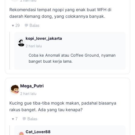
2 hari lalu
Rekomendasi tempat ngopi yang enak buat WFH di
daerah Kemang dong, yang colokannya banyak.
♥ 29
💬 Balas
kopi_lover_jakarta
2 hari lalu
Coba ke Anomali atau Coffee Ground, nyaman
banget buat kerja lama.
Mega_Putri
2 hari lalu
Kucing gue tiba-tiba mogok makan, padahal biasanya
rakus banget. Ada yang tau kenapa?
♥ 7
💬 Balas
Cat_Lover88