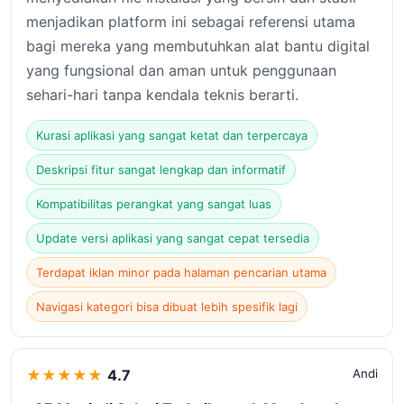
menjadikan platform ini sebagai referensi utama
bagi mereka yang membutuhkan alat bantu digital
yang fungsional dan aman untuk penggunaan
sehari-hari tanpa kendala teknis berarti.
Kurasi aplikasi yang sangat ketat dan terpercaya
Deskripsi fitur sangat lengkap dan informatif
Kompatibilitas perangkat yang sangat luas
Update versi aplikasi yang sangat cepat tersedia
Terdapat iklan minor pada halaman pencarian utama
Navigasi kategori bisa dibuat lebih spesifik lagi
★
★
★
★
★
4.7
Andi