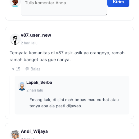
Kirim
v87_user_new
2 hari lalu
Ternyata komunitas di v87 asik-asik ya orangnya, ramah-
ramah banget pas gue nanya.
♥ 15
💬 Balas
Lapak_Serba
2 hari lalu
Emang kak, di sini mah bebas mau curhat atau
tanya apa aja pasti dijawab.
Andi_Wijaya