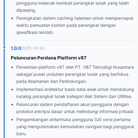
pengguna melacak kembali perangkat lunak yang telah
dipasang.
Peningkatan sistem caching halaman untuk mempercepat
waktu pemuatan konten pada perangkat dengan
spesifikasi rendah.
1.0.0
2025-10-24
Peluncuran Perdana Platform v87
Peresmian platform v87 oleh PT. V87 Teknologi Nusantara
sebagai pusat unduhan perangkat lunak yang berfokus
pada Keamanan dan Perlindungan.
Implementasi arsitektur basis data awal untuk mendukung
katalog perangkat lunak kategori Alat Sistem dan Utilitas.
Peluncuran sistem pendaftaran akun pengguna dengan
protokol enkripsi dasar untuk melindungi informasi pribadi.
Pengembangan antarmuka pengguna (UI) versi pertama
yang mengutamakan kemudahan navigasi bagi pengguna
baru.