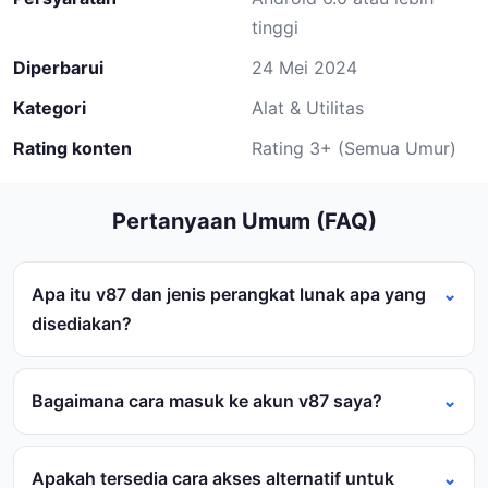
tinggi
Diperbarui
24 Mei 2024
Kategori
Alat & Utilitas
Rating konten
Rating 3+ (Semua Umur)
Pertanyaan Umum (FAQ)
Apa itu v87 dan jenis perangkat lunak apa yang
disediakan?
Bagaimana cara masuk ke akun v87 saya?
Apakah tersedia cara akses alternatif untuk