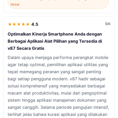
besar
★
★
★
★
★
4.5
Siti
Optimalkan Kinerja Smartphone Anda dengan
Berbagai Aplikasi Alat Pilihan yang Tersedia di
v87 Secara Gratis
Dalam upaya menjaga performa perangkat mobile
agar tetap optimal, pemilihan aplikasi utilitas yang
tepat memegang peranan yang sangat penting
bagi setiap pengguna modern. v87 hadir sebagai
solusi komprehensif yang menyediakan berbagai
macam alat produktivitas, mulai dari pengoptimal
sistem hingga aplikasi manajemen dokumen yang
sangat canggih. Selama periode pengujian intensif,
terlihat jelas bahwa kurasi aplikasi yang dilakukan