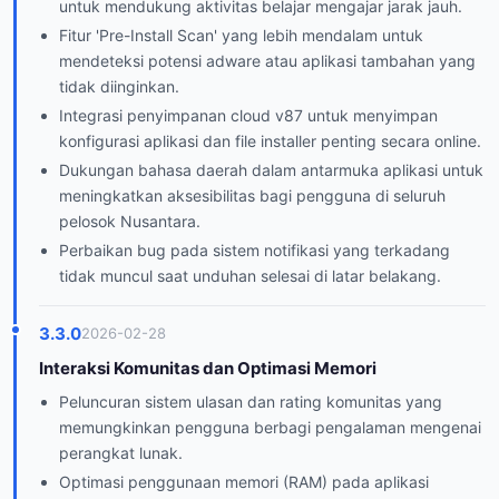
untuk mendukung aktivitas belajar mengajar jarak jauh.
Fitur 'Pre-Install Scan' yang lebih mendalam untuk
mendeteksi potensi adware atau aplikasi tambahan yang
tidak diinginkan.
Integrasi penyimpanan cloud v87 untuk menyimpan
konfigurasi aplikasi dan file installer penting secara online.
Dukungan bahasa daerah dalam antarmuka aplikasi untuk
meningkatkan aksesibilitas bagi pengguna di seluruh
pelosok Nusantara.
Perbaikan bug pada sistem notifikasi yang terkadang
tidak muncul saat unduhan selesai di latar belakang.
3.3.0
2026-02-28
Interaksi Komunitas dan Optimasi Memori
Peluncuran sistem ulasan dan rating komunitas yang
memungkinkan pengguna berbagi pengalaman mengenai
perangkat lunak.
Optimasi penggunaan memori (RAM) pada aplikasi