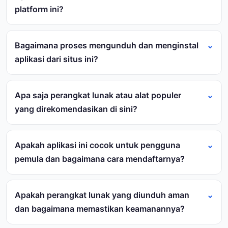
platform ini?
Bagaimana proses mengunduh dan menginstal
aplikasi dari situs ini?
Apa saja perangkat lunak atau alat populer
yang direkomendasikan di sini?
Apakah aplikasi ini cocok untuk pengguna
pemula dan bagaimana cara mendaftarnya?
Apakah perangkat lunak yang diunduh aman
dan bagaimana memastikan keamanannya?