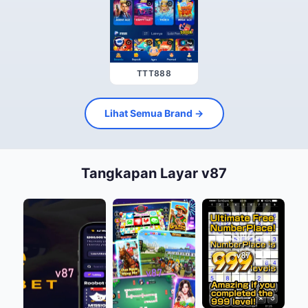
TTT888
Lihat Semua Brand →
Tangkapan Layar v87