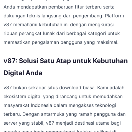
Anda mendapatkan pembaruan fitur terbaru serta
dukungan teknis langsung dari pengembang. Platform
v87 memahami kebutuhan ini dengan mengkurasi
ribuan perangkat lunak dari berbagai kategori untuk
memastikan pengalaman pengguna yang maksimal.
v87: Solusi Satu Atap untuk Kebutuhan
Digital Anda
v87 bukan sekadar situs download biasa. Kami adalah
ekosistem digital yang dirancang untuk memudahkan
masyarakat Indonesia dalam mengakses teknologi
terbaru. Dengan antarmuka yang ramah pengguna dan
server yang stabil, v87 menjadi destinasi utama bagi
mereka yang ingin memperbarui koleksi aplikasi di