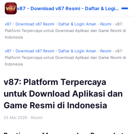
v87 - Download v87 Resmi - Daftar & Login Aman
v87 - Download v87 Resmi - Daftar & Login Aman
›
Resmi
›
v87:
Platform Terpercaya untuk Download Aplikasi dan Game Resmi di
Indonesia
v87 - Download v87 Resmi - Daftar & Login Aman
›
Resmi
›
v87:
Platform Terpercaya untuk Download Aplikasi dan Game Resmi di
Indonesia
v87: Platform Terpercaya
untuk Download Aplikasi dan
Game Resmi di Indonesia
25 Mei 2026
· Resmi